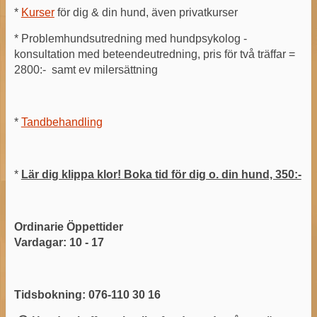
*
Kurser
för dig & din hund, även privatkurser
* Problemhundsutredning med hundpsykolog -
konsultation med beteendeutredning, pris för två träffar =
2800:- samt ev milersättning
*
Tandbehandling
*
Lär dig klippa klor! Boka tid för dig o. din hund, 350:-
Ordinarie Öppettider
Vardagar: 10 - 17
Tidsbokning: 076-110 30 16