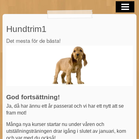
HEM
TRIM/KLIPP/TAND
Hundtrim1
KURSER
Det mesta för de bästa!
OM FÖRETAGET
KONTAKT
BLOGG
BUTIK
God fortsättning!
Ja, då har ännu ett år passerat och vi har ett nytt att se
fram mot!
Många nya kurser startar nu under våren och
utställningsträningen drar igång i slutet av januari, kom
och var med du också!