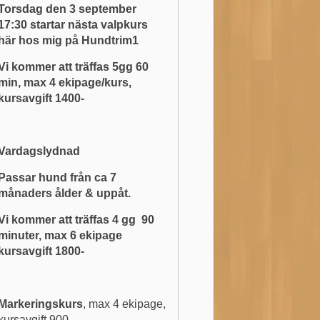
Torsdag den 3 september
17:30 startar nästa valpkurs
här hos mig på Hundtrim1
Vi kommer att träffas 5gg 60
min, max 4 ekipage/kurs,
kursavgift 1400-
Vardagslydnad
Passar hund från ca 7
månaders ålder & uppåt.
Vi kommer att träffas 4 gg 90
minuter, max 6 ekipage
kursavgift 1800-
Markeringskurs
, max 4 ekipage,
kursavgift 900-