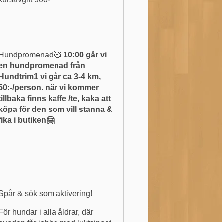
Hundpromenad🥰
10:00 går vi
en hundpromenad från
Hundtrim1 vi går ca 3-4 km,
50:-/person. när vi kommer
tillbaka finns kaffe /te, kaka att
köpa för den som vill stanna &
fika i butiken🤗
Spår & sök som aktivering!
För hundar i alla åldrar, där