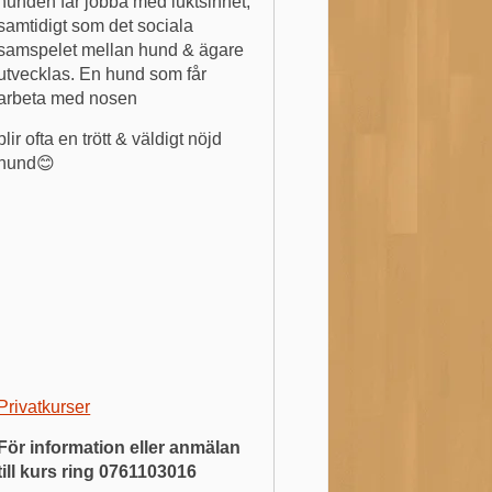
hunden får jobba med luktsinnet,
samtidigt som det sociala
samspelet mellan hund & ägare
utvecklas. En hund som får
arbeta med nosen
blir ofta en trött & väldigt nöjd
hund😊
Privatkurser
För information eller anmälan
till kurs ring 0761103016