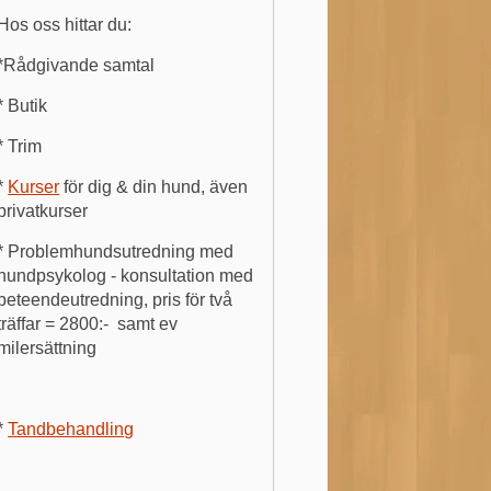
Hos oss hittar du:
*Rådgivande samtal
* Butik
* Trim
*
Kurser
för dig & din hund, även
privatkurser
* Problemhundsutredning med
hundpsykolog - konsultation med
beteendeutredning, pris för två
träffar = 2800:- samt ev
milersättning
*
Tandbehandling