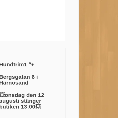
Hundtrim1 🐾
Bergsgatan 6 i
Härnösand
💥onsdag den 12
augusti stänger
butiken 13:00💥