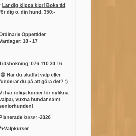
*
Lär dig klippa klor! Boka tid
för dig o. din hund, 350:-
Ordinarie Öppettider
Vardagar: 10 - 17
Tidsbokning: 076-110 30 16
😁 Har du skaffat valp eller
funderar du på att göra det? :)
Vi har roliga kurser för nyfikna
valpar, vuxna hundar samt
seniorhunden!
Planerade
kurser
-2026
🐾Valpkurser