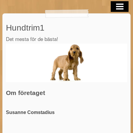
HEM
TRIM/KLIPP/TAND
Hundtrim1
KURSER
Det mesta för de bästa!
OM FÖRETAGET
KONTAKT
BLOGG
BUTIK
Om företaget
Susanne Comstadius