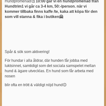
Hundpromenad🥰
10:00 går vi en hundpromenad från
Hundtrim1 vi går ca 3-4 km, 50:-/person. när vi
kommer tillbaka finns kaffe /te, kaka att köpa för den
som vill stanna & fika i butiken🤗
Spår & sök som aktivering!
För hundar i alla åldrar, där hunden får jobba med
luktsinnet, samtidigt som det sociala samspelet mellan
hund & ägare utvecklas. En hund som får arbeta med
nosen
blir ofta en trött & väldigt nöjd hund😊