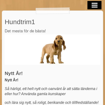
HEM
TRIM/KLIPP/TAND
Hundtrim1
KURSER
Det mesta för de bästa!
OM FÖRETAGET
KONTAKT
BLOGG
BUTIK
Nytt År!
Nytt År!
Så härligt, ett helt nytt och oanvänt år att sätta tänderna i
eller hur? Använda gamla kunskaper
och lära sig nytt, så roligt, berikande och tillfredställande!