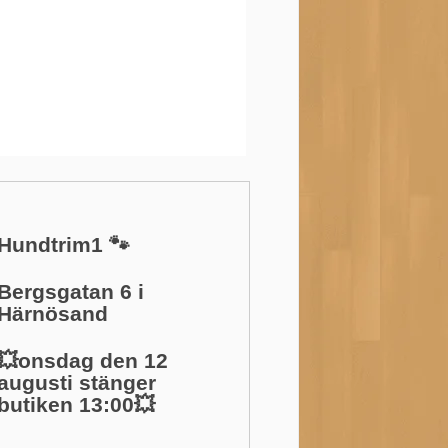
Hundtrim1 🐾
Bergsgatan 6 i
Härnösand
💥onsdag den 12
augusti stänger
butiken 13:00💥