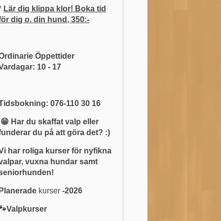
*
Lär dig klippa klor! Boka tid
för dig o. din hund, 350:-
Ordinarie Öppettider
Vardagar: 10 - 17
Tidsbokning: 076-110 30 16
😁 Har du skaffat valp eller
funderar du på att göra det? :)
Vi har roliga kurser för nyfikna
valpar, vuxna hundar samt
seniorhunden!
Planerade
kurser
-2026
🐾Valpkurser