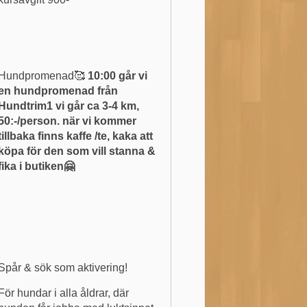
Hundpromenad🥰
10:00 går vi
en hundpromenad från
Hundtrim1 vi går ca 3-4 km,
50:-/person. när vi kommer
tillbaka finns kaffe /te, kaka att
köpa för den som vill stanna &
fika i butiken🤗
Spår & sök som aktivering!
För hundar i alla åldrar, där