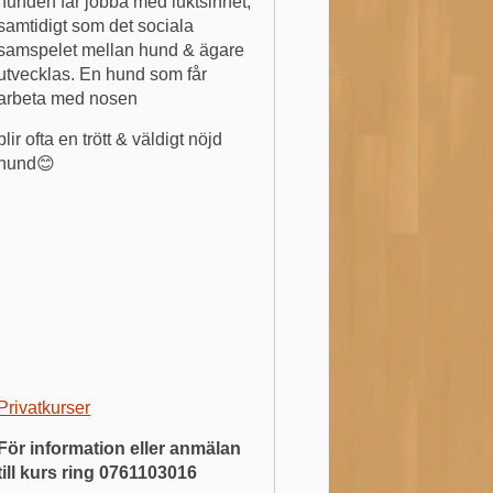
hunden får jobba med luktsinnet,
samtidigt som det sociala
samspelet mellan hund & ägare
utvecklas. En hund som får
arbeta med nosen
blir ofta en trött & väldigt nöjd
hund😊
Privatkurser
För information eller anmälan
till kurs ring 0761103016