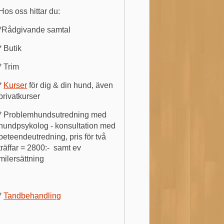
Hos oss hittar du:
*Rådgivande samtal
* Butik
* Trim
*
Kurser
för dig & din hund, även
privatkurser
* Problemhundsutredning med
hundpsykolog - konsultation med
beteendeutredning, pris för två
träffar = 2800:- samt ev
milersättning
*
Tandbehandling