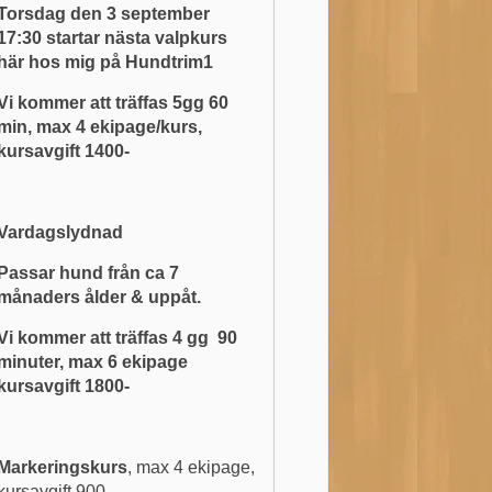
Torsdag den 3 september
17:30 startar nästa valpkurs
här hos mig på Hundtrim1
Vi kommer att träffas 5gg 60
min, max 4 ekipage/kurs,
kursavgift 1400-
Vardagslydnad
Passar hund från ca 7
månaders ålder & uppåt.
Vi kommer att träffas 4 gg 90
minuter, max 6 ekipage
kursavgift 1800-
Markeringskurs
, max 4 ekipage,
kursavgift 900-